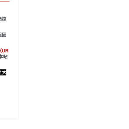
指控
担因
UR
，本站
让大