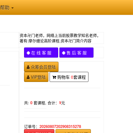
帮助
资本卍门老师，网络上当前股票教学知名老师，
著有:摩尔缠论高阶课程,资本卍门简介内容
在 线 客 服
售 后 客 服
众筹会员登陆
VIP登陆
购物车
0
套课程
共:
0
套课程,
合计：
¥
元
订单号：
20260807202908315278