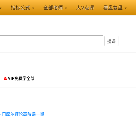
指标公式
全部老师
大V点评
看盘复盘
搜课
VIP免费学全部
卍门摩尔缠论高阶课一期