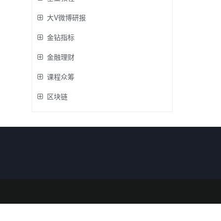
大V微博研报
金钻指标
金融理财
课程众筹
区块链