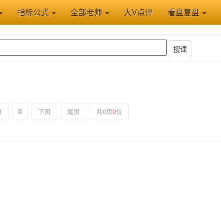
指标公式
全部老师
大V点评
看盘复盘
搜课
页
0
下页
尾页
共0页
0
位