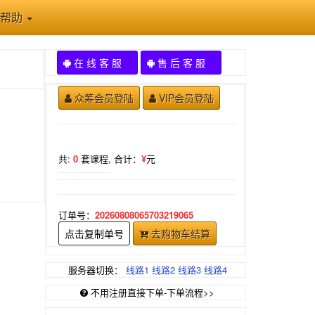
帮助
在 线 客 服
售 后 客 服
众筹会员登陆
VIP会员登陆
共:
0
套课程,
合计：
¥
元
订单号：
20260808065703219065
点击复制单号
去购物车结算
服务器切换：
线路1
线路2
线路3
线路4
不用注册直接下单-下单流程>>