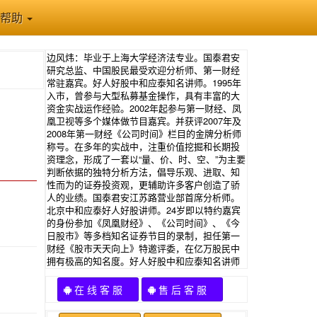
帮助
边风炜：毕业于上海大学经济法专业。国泰君安
研究总监、中国股民最受欢迎分析师、第一财经
常驻嘉宾。好人好股中和应泰知名讲师。1995年
入市，曾参与大型私募基金操作，具有丰富的大
资金实战运作经验。2002年起参与第一财经、凤
凰卫视等多个媒体做节目嘉宾。并获评2007年及
2008年第一财经《公司时间》栏目的金牌分析师
称号。在多年的实战中，注重价值挖掘和长期投
资理念，形成了一套以“量、价、时、空、”为主要
判断依据的独特分析方法，倡导乐观、进取、知
性而为的证券投资观，更辅助许多客户创造了骄
人的业绩。国泰君安江苏路营业部首席分析师。
北京中和应泰好人好股讲师。24岁即以特约嘉宾
的身份参加《凤凰财经》、《公司时间》、《今
日股市》等多档知名证券节目的录制，担任第一
财经《股市天天向上》特邀评委，在亿万股民中
拥有极高的知名度。好人好股中和应泰知名讲师
在 线 客 服
售 后 客 服