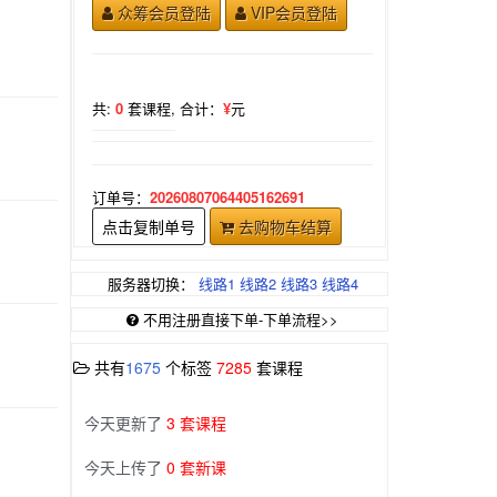
众筹会员登陆
VIP会员登陆
共:
0
套课程,
合计：
¥
元
订单号：
20260807064405162691
点击复制单号
去购物车结算
服务器切换：
线路1
线路2
线路3
线路4
不用注册直接下单-下单流程>>
共有
1675
个标签
7285
套课程
今天更新了
3 套课程
今天上传了
0 套新课