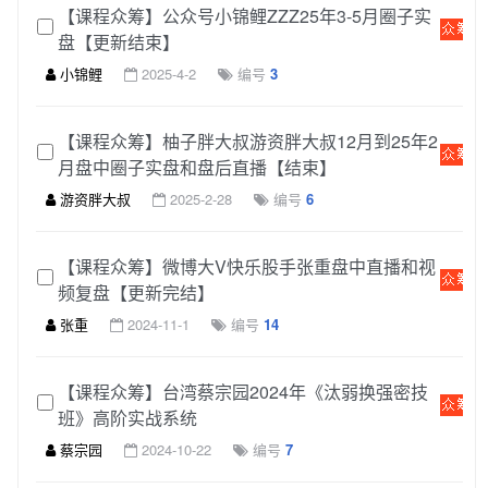
【课程众筹】公众号小锦鲤ZZZ25年3-5月圈子实
盘【更新结束】
小锦鲤
2025-4-2
编号
3
【课程众筹】柚子胖大叔游资胖大叔12月到25年2
月盘中圈子实盘和盘后直播【结束】
游资胖大叔
2025-2-28
编号
6
【课程众筹】微博大V快乐股手张重盘中直播和视
频复盘【更新完结】
张重
2024-11-1
编号
14
【课程众筹】台湾蔡宗园2024年《汰弱换强密技
班》高阶实战系统
蔡宗园
2024-10-22
编号
7