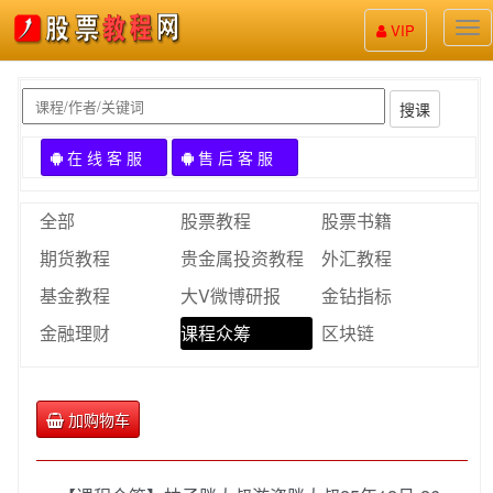
股
VIP
票
教
程
搜课
在 线 客 服
售 后 客 服
全部
股票教程
股票书籍
期货教程
贵金属投资教程
外汇教程
基金教程
大V微博研报
金钻指标
金融理财
课程众筹
区块链
加购物车