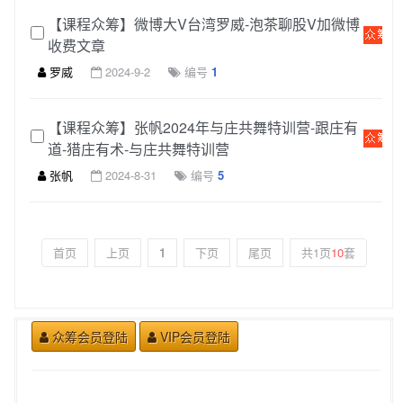
【课程众筹】微博大V台湾罗威-泡茶聊股V加微博
收费文章
罗威
2024-9-2
编号
1
【课程众筹】张帆2024年与庄共舞特训营-跟庄有
道-猎庄有术-与庄共舞特训营
张帆
2024-8-31
编号
5
首页
上页
1
下页
尾页
共1页
10
套
众筹会员登陆
VIP会员登陆