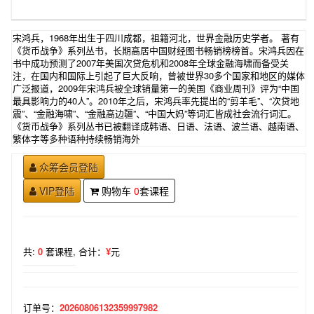
宋鸿兵，1968年出生于四川成都，祖籍河北，世界金融历史学者。 著有
《货币战争》系列丛书，长期高居中国财经图书畅销榜榜首。宋鸿兵因在
书中成功预测了2007年美国次贷危机和2008年全球金融海啸而备受关
注，在国内和国际上引起了巨大反响，曾被世界30多个国家和地区的媒体
广泛报道，2009年宋鸿兵被全球销量第一的美国《商业周刊》评为“中国
最具影响力的40人”。2010年之后，宋鸿兵率先提出的“剪羊毛”、“次贷地
震”、“金融海啸”、“金融高边疆”、“中国大妈”等词汇皆成社会流行词汇。
《货币战争》系列丛书已被翻译成韩语、日语、法语、波兰语、越南语、
繁体字等多种语种持续畅销海外
众筹会员登陆
VIP登陆
购物车
0
套课程
共:
0
套课程,
合计：
¥
元
订单号：
20260806132359997982