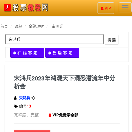
股
VIP
票
教
程
首页
课程
金融理财
宋鸿兵
搜课
在 线 客 服
售 后 客 服
宋鸿兵2023年鸿观天下洞悉潜流年中分
析会
宋鸿兵
编号
13
完整度：
完整
VIP免费学全部