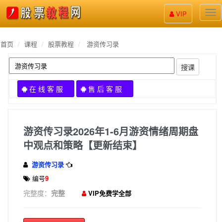
股
VIP
票
教
程
首页
课程
股票教程
游资传习录
搜课
在 线 客 服
售 后 客 服
游资传习录2026年1-6月游资情绪周期盘
中观点和策略【更新结束】
游资传习录
编号
9
完整度：
完整
VIP免费学全部